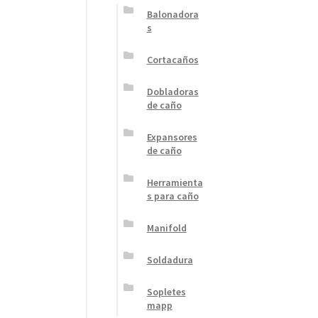
Balonadora
s
Cortacaños
Dobladoras
de caño
Expansores
de caño
Herramienta
s para caño
Manifold
Soldadura
Sopletes
mapp