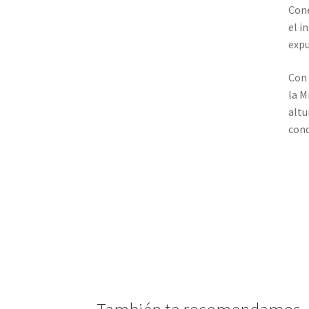
Cone
el i
expu
Con 
la M
altu
con