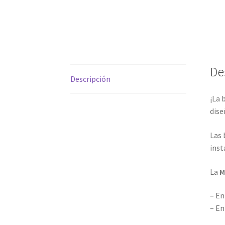
De
Descripción
¡La 
dise
Las
inst
La
M
– En
– En