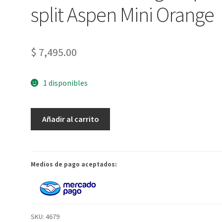
split Aspen Mini Orange
$
7,495.00
1 disponibles
Bomba
Añadir al carrito
de
desagote
para
split
Medios de pago aceptados:
Aspen
Mini
Orange
cantidad
SKU:
4679