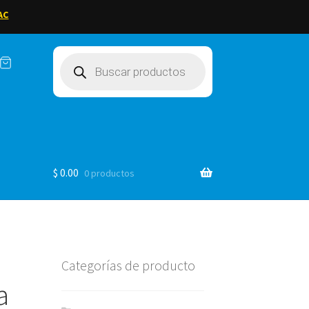
AC
Búsqueda
de
productos
$
0.00
0 productos
Categorías de producto
a