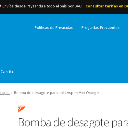
¡Envíos desde Paysandú a todo el país por DAC!
Consultar tarifas en D
nvíos desde Paysandú a todo el país por DAC!
Políticas de Privacidad
Preguntas Frecuentes
Carrito
 split
Bomba de desagote para split Aspen Mini Orange
Bomba de desagote par