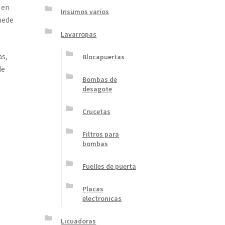
 en
Insumos varios
uede
Lavarropas
as,
Blocapuertas
de
Bombas de
desagote
Crucetas
Filtros para
bombas
Fuelles de puerta
Placas
electronicas
Licuadoras