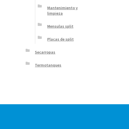
Mantenimiento y
limpieza
Mensulas split
Placas de split
Secarropas
Termotanques