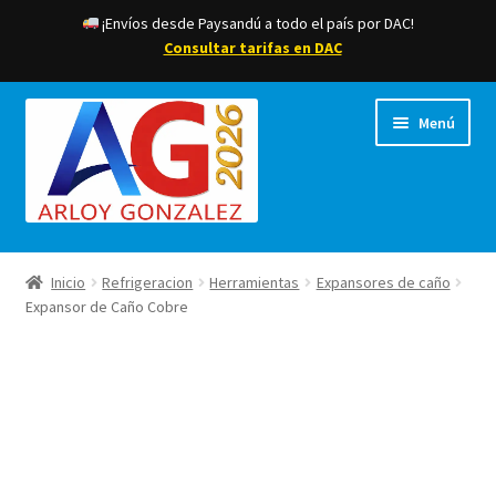
¡Envíos desde Paysandú a todo el país por DAC!
¡Envíos desde Paysandú a todo el país por DAC!
Consultar tarifas en DAC
Ir
Ir
Menú
a
al
la
contenido
navegación
Acceder/Mi cuenta
Inicio
Refrigeracion
Herramientas
Expansores de caño
Expansor de Caño Cobre
Finalizar compra
Carrito