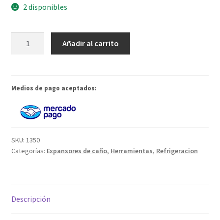
2 disponibles
Expansor
Añadir al carrito
de
Caño
Cobre
cantidad
Medios de pago aceptados:
SKU:
1350
Categorías:
Expansores de caño
,
Herramientas
,
Refrigeracion
Descripción